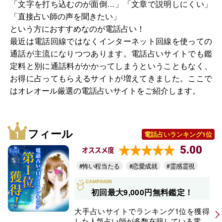
「文字を打ち込むのが面倒…」「文章で説明しにくい」
「直接占い師の声を聞きたい」
という方におすすめなのが電話占い！
最近は電話回線ではなくインターネット回線を使っての
通話が主流になりつつあります。電話占いサイトでも鑑
定料と別に通話料がかかってしまうということもなく、
お得に占ってもらえるサイトが増えてきました。ここで
はオレオール厳選の電話占いサイトをご紹介します。
フィール
電話占いランキング1位
5.00
オススメ度
#怖い程当たる
#恋愛成就
#霊感霊視
初回最大9,000円無料鑑定！
大手占いサイトでランキング1位を獲得
した人気占い師が多数在籍している電