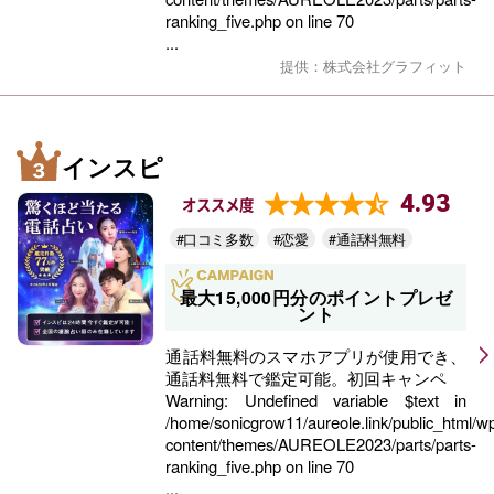
ranking_five.php
on line
70
...
提供：株式会社グラフィット
インスピ
4.93
オススメ度
#口コミ多数
#恋愛
#通話料無料
最大15,000円分のポイントプレゼ
ント
通話料無料のスマホアプリが使用でき、
通話料無料で鑑定可能。初回キャンペ
Warning
: Undefined variable $text in
/home/sonicgrow11/aureole.link/public_html/w
content/themes/AUREOLE2023/parts/parts-
ranking_five.php
on line
70
...