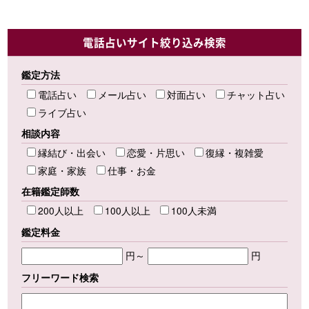
電話占いサイト絞り込み検索
鑑定方法
電話占い
メール占い
対面占い
チャット占い
ライブ占い
相談内容
縁結び・出会い
恋愛・片思い
復縁・複雑愛
家庭・家族
仕事・お金
在籍鑑定師数
200人以上
100人以上
100人未満
鑑定料金
円～
円
フリーワード検索