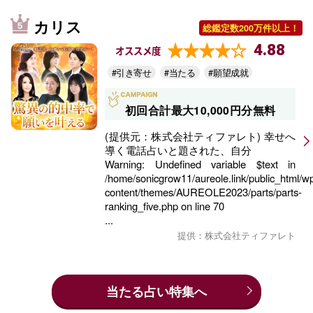
カリス
総鑑定数200万件以上！
4.88
オススメ度
#引き寄せ
#当たる
#願望成就
初回合計最大10,000円分無料
(提供元：株式会社ティファレト) 幸せへ
導く電話占いと題された、自分
Warning
: Undefined variable $text in
/home/sonicgrow11/aureole.link/public_html/w
content/themes/AUREOLE2023/parts/parts-
ranking_five.php
on line
70
...
提供：株式会社ティファレト
当たる占い特集へ