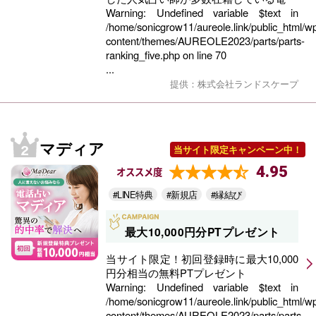
Warning
: Undefined variable $text in
/home/sonicgrow11/aureole.link/public_html/w
content/themes/AUREOLE2023/parts/parts-
ranking_five.php
on line
70
...
提供：株式会社ランドスケープ
マディア
当サイト限定キャンペーン中！
4.95
オススメ度
#LINE特典
#新規店
#縁結び
最大10,000円分PTプレゼント
当サイト限定！初回登録時に最大10,000
円分相当の無料PTプレゼント
Warning
: Undefined variable $text in
/home/sonicgrow11/aureole.link/public_html/w
content/themes/AUREOLE2023/parts/parts-