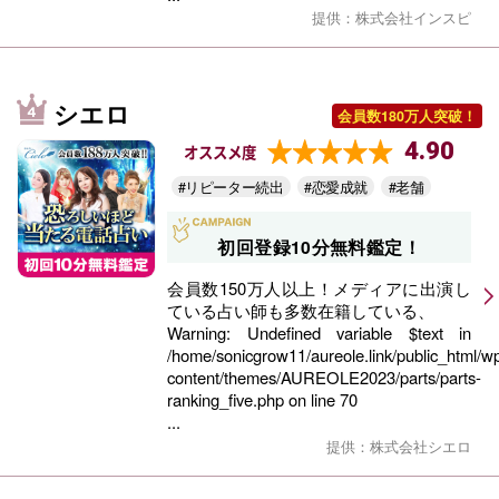
提供：株式会社インスピ
シエロ
会員数180万人突破！
4.90
オススメ度
#リピーター続出
#恋愛成就
#老舗
初回登録10分無料鑑定！
会員数150万人以上！メディアに出演し
ている占い師も多数在籍している、
Warning
: Undefined variable $text in
/home/sonicgrow11/aureole.link/public_html/w
content/themes/AUREOLE2023/parts/parts-
ranking_five.php
on line
70
...
提供：株式会社シエロ