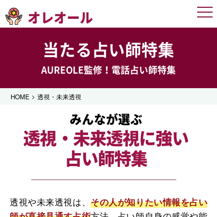
オレオール
Men
当たる占い師特集
AUREOLE監修！電話占い師特集
>
HOME
透視・未来透視
みんなが選ぶ
透視・未来透視に強い
占い師特集
透視や未来透視は、
その人が知りたい情報を占い
方法。占い師自身の感覚や能
師が直接見通す占術