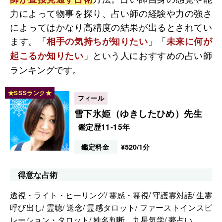
力によって物事を探り、占い師の経験や力の強さ
によってはかなり高精度の結果が出るとされてい
ます。「
」「
相手の気持ちが知りたい
未来に何が
」という人におすすめの占い師
起こるか知りたい
ランキングです。
雪下氷姫（ゆきしたひめ）先生
鑑定歴11-15年
鑑定料金
¥520/1分
得意な占術
透視・ライト・ヒーリング/ 霊感・霊視/ 守護霊対話/ 生霊
呼び出し/ 霊聴/ 送念/ 霊感タロット/ ファーストインスピ
レーション・タロット/ 姓名判断、九星気学/ 夢占い