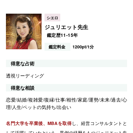
ジュリエット先生
鑑定歴11-15年
鑑定料金
1200pt/1分
得意な占術
透視リーディング
得意な相談
恋愛/結婚/複雑愛/復縁/仕事/相性/家庭/運勢/未来/過去/心
理/人生/ペットの気持ち/出会い
名門大学を卒業後、MBAを取得
し、経営コンサルタントと
して活躍していたという、異例の経歴をもつジュリエット先