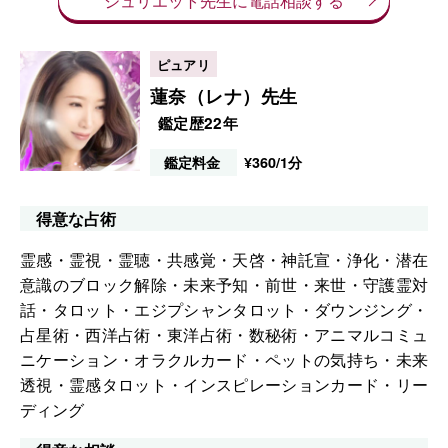
蓮奈（レナ）先生
鑑定歴22年
鑑定料金
¥360/1分
得意な占術
霊感・霊視・霊聴・共感覚・天啓・神託宣・浄化・潜在
意識のブロック解除・未来予知・前世・来世・守護霊対
話・タロット・エジプシャンタロット・ダウンジング・
占星術・西洋占術・東洋占術・数秘術・アニマルコミュ
ニケーション・オラクルカード・ペットの気持ち・未来
透視・霊感タロット・インスピレーションカード・リー
ディング