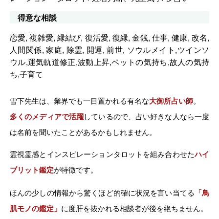
得意な相談
恋愛, 複雑愛, 縁結び, 復活愛, 復縁, 金銭, 仕事, 健康, 改名,
人間関係, 家庭, 除霊, 開運, 前世, ソウルメイト,ツインソ
ウル,運気軌道修正,波動上昇,ペットの気持ち,故人の気持
ち,子育て
雪下先生は、業界でも一目置かれる有名な
大御所占い師
。
多くのメディアで活躍
しているので、占い好きな人なら一度
は名前を聞いたことがあるかもしれません。
霊視霊感とインスピレーションタロットを組み合わせた
ハイ
ブリット鑑定
が特徴です。
ほんの少しの情報から驚くほど的確に状況を言い当てる
「鳥
肌モノの鑑定」
に度肝を抜かれる相談者が後を絶ちません。