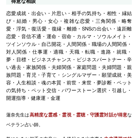
得意な相談
恋愛成就・出会い・片思い・相手の気持ち・相性・縁結
び・結婚・男心・女心・複雑な恋愛・三角関係・略奪
愛・浮気・復活愛・復縁・離婚・SNSの出会い・遠距離
恋愛・音信不通・運命・宿命・カルマ・ソウルメイト・
ツインソウル・自己開花・人間関係・職場の人間関係・
対人関係・仕事運・適職・天職・転職・進路・就職・
夢・目標・ビジネスチャンス・ビジネスパートナー・辛
い過去・家族関係・夫婦関係・家庭問題・夫婦問題・親
族問題・育児・子育て・シングルマザー・願望成就・美
容・人生相談・魂の本質・前世・来世・夢診断・ペット
の気持ち・ペット交信・パワーストーン選択・引越し・
開運指導・健康運・金運
蓮奈先生は
高精度な霊感・霊視・霊聴・守護霊対話が得意
な
ベテラン占い師。