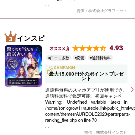
...
提供：株式会社グラフィット
インスピ
4.93
オススメ度
#口コミ多数
#恋愛
#通話料無料
最大15,000円分のポイントプレゼ
ント
通話料無料のスマホアプリが使用でき、
通話料無料で鑑定可能。初回キャンペ
Warning
: Undefined variable $text in
/home/sonicgrow11/aureole.link/public_html/w
content/themes/AUREOLE2023/parts/parts-
ranking_five.php
on line
70
...
提供：株式会社インスピ