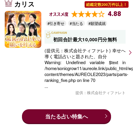
カリス
総鑑定数200万件以上！
4.88
オススメ度
#引き寄せ
#当たる
#願望成就
初回合計最大10,000円分無料
(提供元：株式会社ティファレト) 幸せへ
導く電話占いと題された、自分
Warning
: Undefined variable $text in
/home/sonicgrow11/aureole.link/public_html/w
content/themes/AUREOLE2023/parts/parts-
ranking_five.php
on line
70
...
提供：株式会社ティファレト
当たる占い特集へ