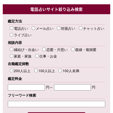
電話占いサイト絞り込み検索
鑑定方法
電話占い
メール占い
対面占い
チャット占い
ライブ占い
相談内容
縁結び・出会い
恋愛・片思い
復縁・複雑愛
家庭・家族
仕事・お金
在籍鑑定師数
200人以上
100人以上
100人未満
鑑定料金
円～
円
フリーワード検索