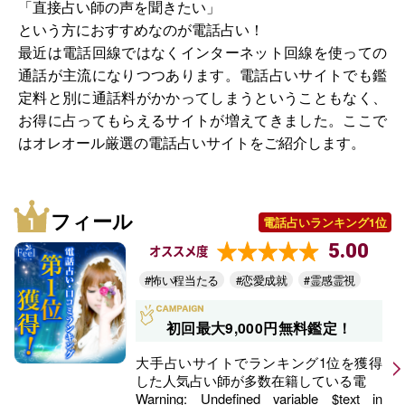
「直接占い師の声を聞きたい」
という方におすすめなのが電話占い！
最近は電話回線ではなくインターネット回線を使っての
通話が主流になりつつあります。電話占いサイトでも鑑
定料と別に通話料がかかってしまうということもなく、
お得に占ってもらえるサイトが増えてきました。ここで
はオレオール厳選の電話占いサイトをご紹介します。
フィール
電話占いランキング1位
5.00
オススメ度
#怖い程当たる
#恋愛成就
#霊感霊視
初回最大9,000円無料鑑定！
大手占いサイトでランキング1位を獲得
した人気占い師が多数在籍している電
Warning
: Undefined variable $text in