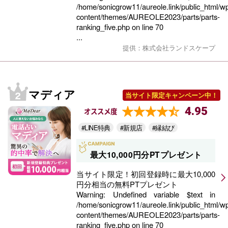
/home/sonicgrow11/aureole.link/public_html/w
content/themes/AUREOLE2023/parts/parts-
ranking_five.php
on line
70
...
提供：株式会社ランドスケープ
マディア
当サイト限定キャンペーン中！
4.95
オススメ度
#LINE特典
#新規店
#縁結び
最大10,000円分PTプレゼント
当サイト限定！初回登録時に最大10,000
円分相当の無料PTプレゼント
Warning
: Undefined variable $text in
/home/sonicgrow11/aureole.link/public_html/w
content/themes/AUREOLE2023/parts/parts-
ranking_five.php
on line
70