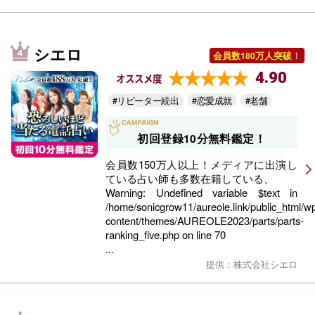
シエロ
会員数180万人突破！
4.90
オススメ度
#リピーター続出
#恋愛成就
#老舗
初回登録10分無料鑑定！
会員数150万人以上！メディアに出演し
ている占い師も多数在籍している、
Warning
: Undefined variable $text in
/home/sonicgrow11/aureole.link/public_html/w
content/themes/AUREOLE2023/parts/parts-
ranking_five.php
on line
70
...
提供：株式会社シエロ