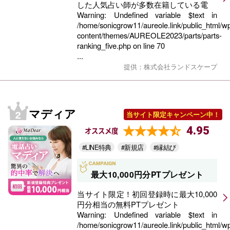
した人気占い師が多数在籍している電
Warning
: Undefined variable $text in
/home/sonicgrow11/aureole.link/public_html/w
content/themes/AUREOLE2023/parts/parts-
ranking_five.php
on line
70
...
提供：株式会社ランドスケープ
マディア
当サイト限定キャンペーン中！
4.95
オススメ度
#LINE特典
#新規店
#縁結び
最大10,000円分PTプレゼント
当サイト限定！初回登録時に最大10,000
円分相当の無料PTプレゼント
Warning
: Undefined variable $text in
/home/sonicgrow11/aureole.link/public_html/w