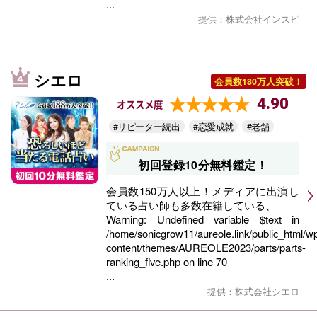
...
提供：株式会社インスピ
シエロ
会員数180万人突破！
4.90
オススメ度
#リピーター続出
#恋愛成就
#老舗
初回登録10分無料鑑定！
会員数150万人以上！メディアに出演し
ている占い師も多数在籍している、
Warning
: Undefined variable $text in
/home/sonicgrow11/aureole.link/public_html/w
content/themes/AUREOLE2023/parts/parts-
ranking_five.php
on line
70
...
提供：株式会社シエロ