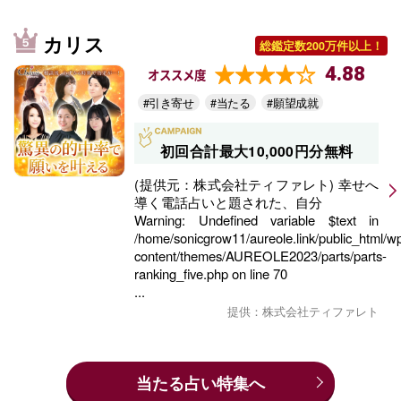
カリス
総鑑定数200万件以上！
4.88
オススメ度
#引き寄せ
#当たる
#願望成就
初回合計最大10,000円分無料
(提供元：株式会社ティファレト) 幸せへ
導く電話占いと題された、自分
Warning
: Undefined variable $text in
/home/sonicgrow11/aureole.link/public_html/w
content/themes/AUREOLE2023/parts/parts-
ranking_five.php
on line
70
...
提供：株式会社ティファレト
当たる占い特集へ