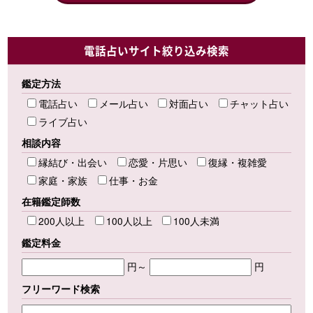
電話占いサイト絞り込み検索
鑑定方法
電話占い
メール占い
対面占い
チャット占い
ライブ占い
相談内容
縁結び・出会い
恋愛・片思い
復縁・複雑愛
家庭・家族
仕事・お金
在籍鑑定師数
200人以上
100人以上
100人未満
鑑定料金
円～
円
フリーワード検索