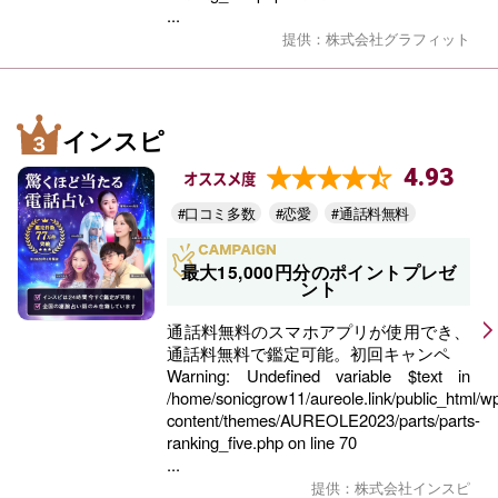
...
提供：株式会社グラフィット
インスピ
4.93
オススメ度
#口コミ多数
#恋愛
#通話料無料
最大15,000円分のポイントプレゼ
ント
通話料無料のスマホアプリが使用でき、
通話料無料で鑑定可能。初回キャンペ
Warning
: Undefined variable $text in
/home/sonicgrow11/aureole.link/public_html/w
content/themes/AUREOLE2023/parts/parts-
ranking_five.php
on line
70
...
提供：株式会社インスピ