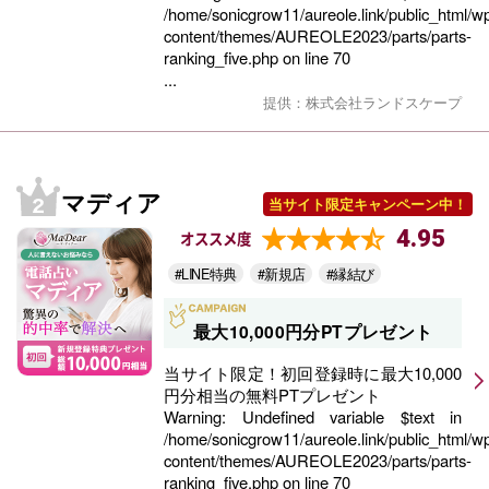
/home/sonicgrow11/aureole.link/public_html/w
content/themes/AUREOLE2023/parts/parts-
ranking_five.php
on line
70
...
提供：株式会社ランドスケープ
マディア
当サイト限定キャンペーン中！
4.95
オススメ度
#LINE特典
#新規店
#縁結び
最大10,000円分PTプレゼント
当サイト限定！初回登録時に最大10,000
円分相当の無料PTプレゼント
Warning
: Undefined variable $text in
/home/sonicgrow11/aureole.link/public_html/w
content/themes/AUREOLE2023/parts/parts-
ranking_five.php
on line
70