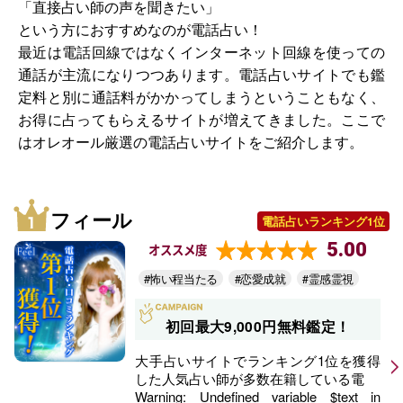
「直接占い師の声を聞きたい」
という方におすすめなのが電話占い！
最近は電話回線ではなくインターネット回線を使っての
通話が主流になりつつあります。電話占いサイトでも鑑
定料と別に通話料がかかってしまうということもなく、
お得に占ってもらえるサイトが増えてきました。ここで
はオレオール厳選の電話占いサイトをご紹介します。
フィール
電話占いランキング1位
5.00
オススメ度
#怖い程当たる
#恋愛成就
#霊感霊視
初回最大9,000円無料鑑定！
大手占いサイトでランキング1位を獲得
した人気占い師が多数在籍している電
Warning
: Undefined variable $text in