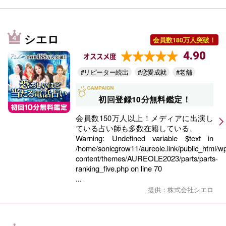
シエロ
会員数180万人突破！
4.90
オススメ度
#リピーター続出
#恋愛成就
#老舗
初回登録10分無料鑑定！
会員数150万人以上！メディアに出演し
ている占い師も多数在籍している、
Warning
: Undefined variable $text in
/home/sonicgrow11/aureole.link/public_html/w
content/themes/AUREOLE2023/parts/parts-
ranking_five.php
on line
70
...
提供：株式会社シエロ