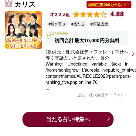
カリス
総鑑定数200万件以上！
4.88
オススメ度
#引き寄せ
#当たる
#願望成就
初回合計最大10,000円分無料
(提供元：株式会社ティファレト) 幸せへ
導く電話占いと題された、自分
Warning
: Undefined variable $text in
/home/sonicgrow11/aureole.link/public_html/w
content/themes/AUREOLE2023/parts/parts-
ranking_five.php
on line
70
...
提供：株式会社ティファレト
当たる占い特集へ