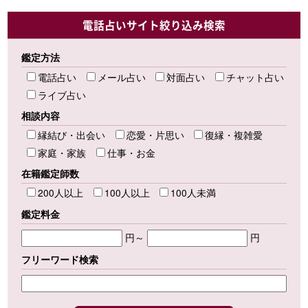
電話占いサイト絞り込み検索
鑑定方法
電話占い
メール占い
対面占い
チャット占い
ライブ占い
相談内容
縁結び・出会い
恋愛・片思い
復縁・複雑愛
家庭・家族
仕事・お金
在籍鑑定師数
200人以上
100人以上
100人未満
鑑定料金
円～
円
フリーワード検索