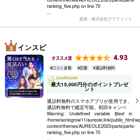
ranking_five.php
on line
70
...
提供：株式会社グラフィット
インスピ
4.93
オススメ度
#口コミ多数
#恋愛
#通話料無料
最大15,000円分のポイントプレゼ
ント
通話料無料のスマホアプリが使用でき、
通話料無料で鑑定可能。初回キャンペ
Warning
: Undefined variable $text in
/home/sonicgrow11/aureole.link/public_html/w
content/themes/AUREOLE2023/parts/parts-
ranking_five.php
on line
70
...