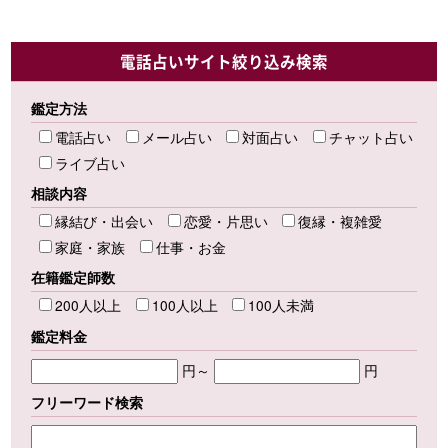
電話占いサイト絞り込み検索
鑑定方法
電話占い
メール占い
対面占い
チャット占い
ライブ占い
相談内容
縁結び・出会い
恋愛・片思い
復縁・複雑愛
家庭・家族
仕事・お金
在籍鑑定師数
200人以上
100人以上
100人未満
鑑定料金
円～
円
フリーワード検索