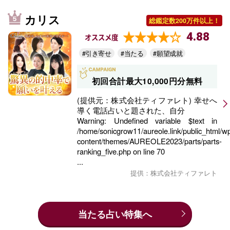
カリス
総鑑定数200万件以上！
4.88
オススメ度
#引き寄せ
#当たる
#願望成就
初回合計最大10,000円分無料
(提供元：株式会社ティファレト) 幸せへ
導く電話占いと題された、自分
Warning
: Undefined variable $text in
/home/sonicgrow11/aureole.link/public_html/w
content/themes/AUREOLE2023/parts/parts-
ranking_five.php
on line
70
...
提供：株式会社ティファレト
当たる占い特集へ