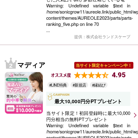
Warning
: Undefined variable $text in
/home/sonicgrow11/aureole.link/public_html/w
content/themes/AUREOLE2023/parts/parts-
ranking_five.php
on line
70
...
提供：株式会社ランドスケープ
マディア
当サイト限定キャンペーン中！
4.95
オススメ度
#LINE特典
#新規店
#縁結び
最大10,000円分PTプレゼント
当サイト限定！初回登録時に最大10,000
円分相当の無料PTプレゼント
Warning
: Undefined variable $text in
/home/sonicgrow11/aureole.link/public_html/w
content/themes/AUREOLE2023/parts/parts-