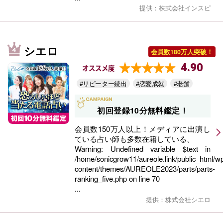
提供：株式会社インスピ
シエロ
会員数180万人突破！
4.90
オススメ度
#リピーター続出
#恋愛成就
#老舗
初回登録10分無料鑑定！
会員数150万人以上！メディアに出演し
ている占い師も多数在籍している、
Warning
: Undefined variable $text in
/home/sonicgrow11/aureole.link/public_html/w
content/themes/AUREOLE2023/parts/parts-
ranking_five.php
on line
70
...
提供：株式会社シエロ