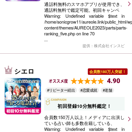
通話料無料のスマホアプリが使用でき、
通話料無料で鑑定可能。初回キャンペ
Warning
: Undefined variable $text in
/home/sonicgrow11/aureole.link/public_html/w
content/themes/AUREOLE2023/parts/parts-
ranking_five.php
on line
70
...
提供：株式会社インスピ
シエロ
会員数180万人突破！
4.90
オススメ度
#リピーター続出
#恋愛成就
#老舗
初回登録10分無料鑑定！
会員数150万人以上！メディアに出演し
ている占い師も多数在籍している、
Warning
: Undefined variable $text in