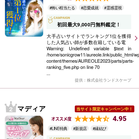
#怖い程当たる
#恋愛成就
#霊感霊視
初回最大9,000円無料鑑定！
大手占いサイトでランキング1位を獲得
した人気占い師が多数在籍している電
Warning
: Undefined variable $text in
/home/sonicgrow11/aureole.link/public_html/w
content/themes/AUREOLE2023/parts/parts-
ranking_five.php
on line
70
...
提供：株式会社ランドスケープ
マディア
当サイト限定キャンペーン中！
4.95
オススメ度
#LINE特典
#新規店
#縁結び