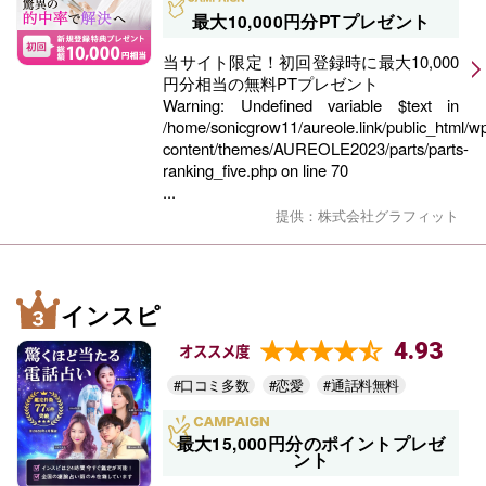
最大10,000円分PTプレゼント
当サイト限定！初回登録時に最大10,000
円分相当の無料PTプレゼント
Warning
: Undefined variable $text in
/home/sonicgrow11/aureole.link/public_html/w
content/themes/AUREOLE2023/parts/parts-
ranking_five.php
on line
70
...
提供：株式会社グラフィット
インスピ
4.93
オススメ度
#口コミ多数
#恋愛
#通話料無料
最大15,000円分のポイントプレゼ
ント