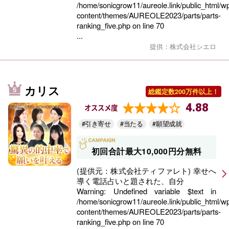
/home/sonicgrow11/aureole.link/public_html/w
content/themes/AUREOLE2023/parts/parts-
ranking_five.php
on line
70
...
提供：株式会社シエロ
カリス
総鑑定数200万件以上！
4.88
オススメ度
#引き寄せ
#当たる
#願望成就
初回合計最大10,000円分無料
(提供元：株式会社ティファレト) 幸せへ
導く電話占いと題された、自分
Warning
: Undefined variable $text in
/home/sonicgrow11/aureole.link/public_html/w
content/themes/AUREOLE2023/parts/parts-
ranking_five.php
on line
70