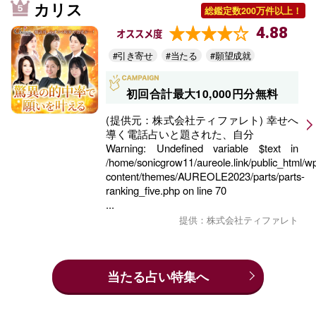
カリス
総鑑定数200万件以上！
4.88
オススメ度
#引き寄せ
#当たる
#願望成就
初回合計最大10,000円分無料
(提供元：株式会社ティファレト) 幸せへ
導く電話占いと題された、自分
Warning
: Undefined variable $text in
/home/sonicgrow11/aureole.link/public_html/w
content/themes/AUREOLE2023/parts/parts-
ranking_five.php
on line
70
...
提供：株式会社ティファレト
当たる占い特集へ