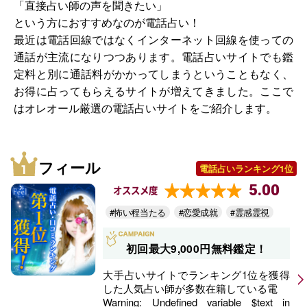
「直接占い師の声を聞きたい」
という方におすすめなのが電話占い！
最近は電話回線ではなくインターネット回線を使っての
通話が主流になりつつあります。電話占いサイトでも鑑
定料と別に通話料がかかってしまうということもなく、
お得に占ってもらえるサイトが増えてきました。ここで
はオレオール厳選の電話占いサイトをご紹介します。
フィール
電話占いランキング1位
5.00
オススメ度
#怖い程当たる
#恋愛成就
#霊感霊視
初回最大9,000円無料鑑定！
大手占いサイトでランキング1位を獲得
した人気占い師が多数在籍している電
Warning
: Undefined variable $text in