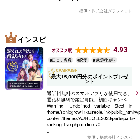
...
提供：株式会社グラフィット
インスピ
4.93
オススメ度
#口コミ多数
#恋愛
#通話料無料
最大15,000円分のポイントプレゼ
ント
通話料無料のスマホアプリが使用でき、
通話料無料で鑑定可能。初回キャンペ
Warning
: Undefined variable $text in
/home/sonicgrow11/aureole.link/public_html/w
content/themes/AUREOLE2023/parts/parts-
ranking_five.php
on line
70
...
提供：株式会社インスピ