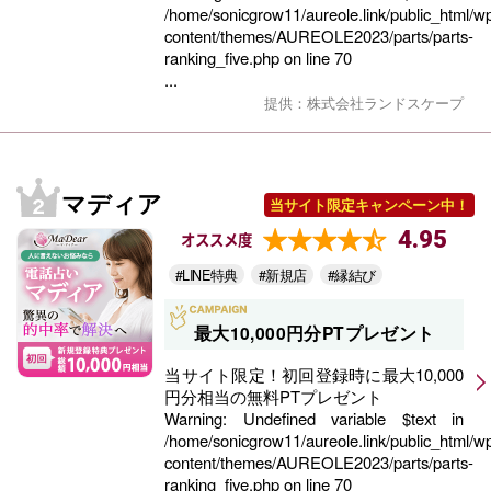
/home/sonicgrow11/aureole.link/public_html/w
content/themes/AUREOLE2023/parts/parts-
ranking_five.php
on line
70
...
提供：株式会社ランドスケープ
マディア
当サイト限定キャンペーン中！
4.95
オススメ度
#LINE特典
#新規店
#縁結び
最大10,000円分PTプレゼント
当サイト限定！初回登録時に最大10,000
円分相当の無料PTプレゼント
Warning
: Undefined variable $text in
/home/sonicgrow11/aureole.link/public_html/w
content/themes/AUREOLE2023/parts/parts-
ranking_five.php
on line
70