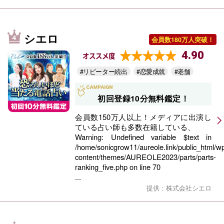
シエロ
会員数180万人突破！
4.90
オススメ度
#リピーター続出
#恋愛成就
#老舗
初回登録10分無料鑑定！
会員数150万人以上！メディアに出演し
ている占い師も多数在籍している、
Warning
: Undefined variable $text in
/home/sonicgrow11/aureole.link/public_html/w
content/themes/AUREOLE2023/parts/parts-
ranking_five.php
on line
70
...
提供：株式会社シエロ