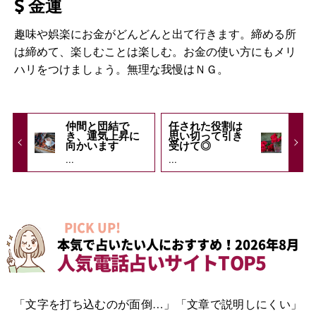
金運
趣味や娯楽にお金がどんどんと出て行きます。締める所
は締めて、楽しむことは楽しむ。お金の使い方にもメリ
ハリをつけましょう。無理な我慢はＮＧ。
仲間と団結で
任された役割は
き、運気上昇に
思い切って引き
向かいます
受けて◎
...
...
PICK UP!
本気で占いたい人におすすめ！2026年8月
人気電話占いサイトTOP5
「文字を打ち込むのが面倒…」「文章で説明しにくい」