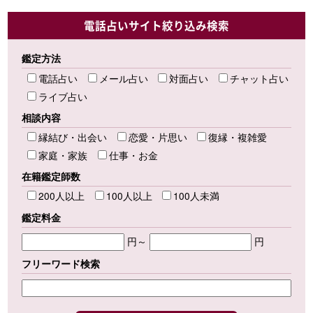
電話占いサイト絞り込み検索
鑑定方法
電話占い
メール占い
対面占い
チャット占い
ライブ占い
相談内容
縁結び・出会い
恋愛・片思い
復縁・複雑愛
家庭・家族
仕事・お金
在籍鑑定師数
200人以上
100人以上
100人未満
鑑定料金
円～
円
フリーワード検索