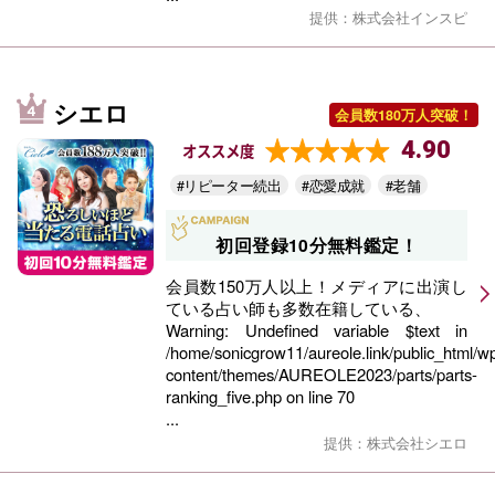
提供：株式会社インスピ
シエロ
会員数180万人突破！
4.90
オススメ度
#リピーター続出
#恋愛成就
#老舗
初回登録10分無料鑑定！
会員数150万人以上！メディアに出演し
ている占い師も多数在籍している、
Warning
: Undefined variable $text in
/home/sonicgrow11/aureole.link/public_html/w
content/themes/AUREOLE2023/parts/parts-
ranking_five.php
on line
70
...
提供：株式会社シエロ