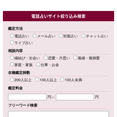
電話占いサイト絞り込み検索
鑑定方法
電話占い
メール占い
対面占い
チャット占い
ライブ占い
相談内容
縁結び・出会い
恋愛・片思い
復縁・複雑愛
家庭・家族
仕事・お金
在籍鑑定師数
200人以上
100人以上
100人未満
鑑定料金
円～
円
フリーワード検索