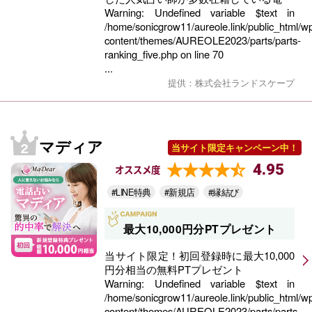
Warning
: Undefined variable $text in
/home/sonicgrow11/aureole.link/public_html/w
content/themes/AUREOLE2023/parts/parts-
ranking_five.php
on line
70
...
提供：株式会社ランドスケープ
マディア
当サイト限定キャンペーン中！
4.95
オススメ度
#LINE特典
#新規店
#縁結び
最大10,000円分PTプレゼント
当サイト限定！初回登録時に最大10,000
円分相当の無料PTプレゼント
Warning
: Undefined variable $text in
/home/sonicgrow11/aureole.link/public_html/w
content/themes/AUREOLE2023/parts/parts-