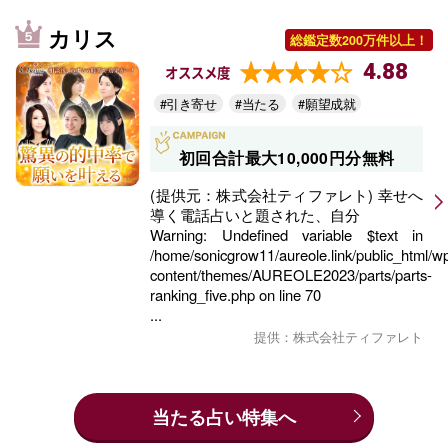
カリス
総鑑定数200万件以上！
4.88
オススメ度
#引き寄せ
#当たる
#願望成就
初回合計最大10,000円分無料
(提供元：株式会社ティファレト) 幸せへ
導く電話占いと題された、自分
Warning
: Undefined variable $text in
/home/sonicgrow11/aureole.link/public_html/w
content/themes/AUREOLE2023/parts/parts-
ranking_five.php
on line
70
...
提供：株式会社ティファレト
当たる占い特集へ