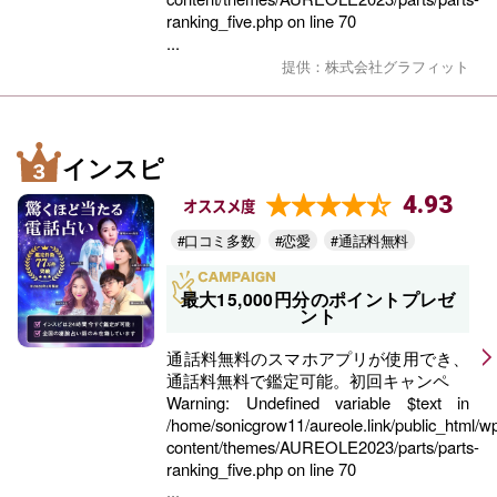
ranking_five.php
on line
70
...
提供：株式会社グラフィット
インスピ
4.93
オススメ度
#口コミ多数
#恋愛
#通話料無料
最大15,000円分のポイントプレゼ
ント
通話料無料のスマホアプリが使用でき、
通話料無料で鑑定可能。初回キャンペ
Warning
: Undefined variable $text in
/home/sonicgrow11/aureole.link/public_html/w
content/themes/AUREOLE2023/parts/parts-
ranking_five.php
on line
70
...